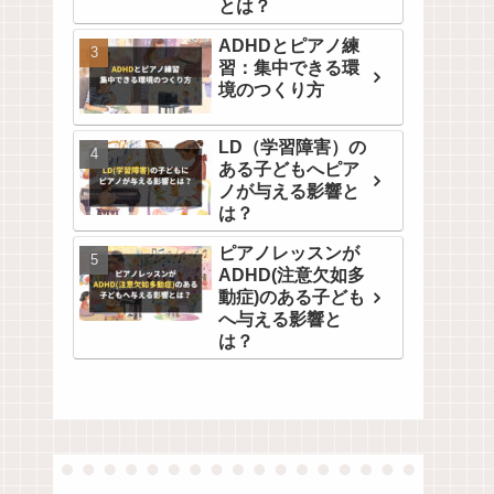
とは？
ADHDとピアノ練
習：集中できる環
境のつくり方
LD（学習障害）の
ある子どもへピア
ノが与える影響と
は？
ピアノレッスンが
ADHD(注意欠如多
動症)のある子ども
へ与える影響と
は？