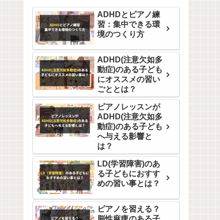
ADHDとピアノ練
習：集中できる環
境のつくり方
ADHD(注意欠如多
動症)のある子ども
にオススメの習い
ごととは？
ピアノレッスンが
ADHD(注意欠如多
動症)のある子ども
へ与える影響と
は？
LD(学習障害)のあ
る子どもにおすす
めの習い事とは？
ピアノを習える？
脳性麻痺のある子