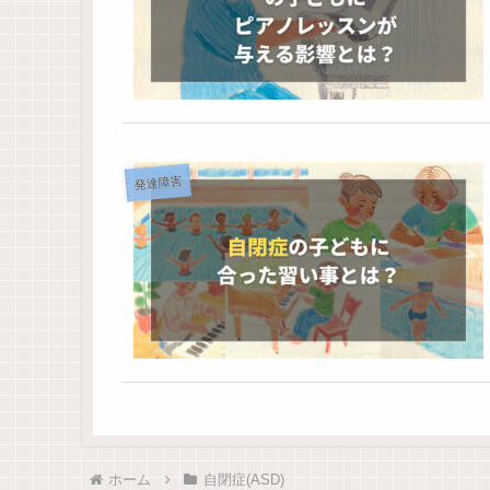
発達障害
ホーム
自閉症(ASD)