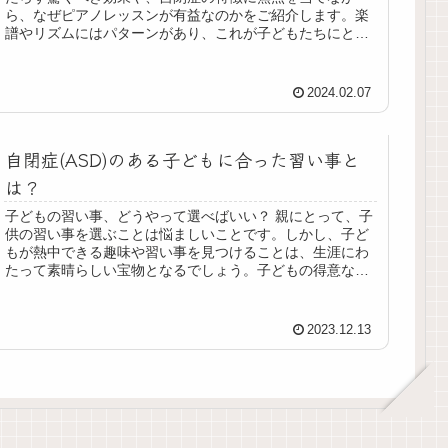
ら、なぜピアノレッスンが有益なのかをご紹介します。楽
譜やリズムにはパターンがあり、これが子どもたちにとっ
て安心感を生むことがあります。自閉症の子供たちは見通
しがきく環境を好む傾向があるため、ピアノ演奏は自閉症
の子ども達にとって楽しんで学習できる要素となるでしょ
2024.02.07
う。
自閉症(ASD)のある子どもに合った習い事と
は？
子どもの習い事、どうやって選べばいい？ 親にとって、子
供の習い事を選ぶことは悩ましいことです。しかし、子ど
もが熱中できる趣味や習い事を見つけることは、生涯にわ
たって素晴らしい宝物となるでしょう。子どもの得意なこ
とや好みは一人ひとり異なります...
2023.12.13