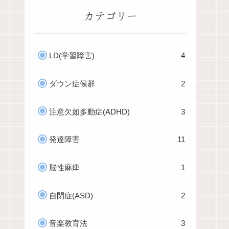
カテゴリー
LD(学習障害)
4
ダウン症候群
2
注意欠如多動症(ADHD)
3
発達障害
11
脳性麻痺
1
自閉症(ASD)
2
音楽教育法
3